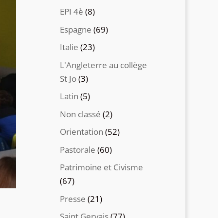
EPI 4è
(8)
Espagne
(69)
Italie
(23)
L'Angleterre au collège
St Jo
(3)
Latin
(5)
Non classé
(2)
Orientation
(52)
Pastorale
(60)
Patrimoine et Civisme
(67)
Presse
(21)
Saint Gervais
(77)