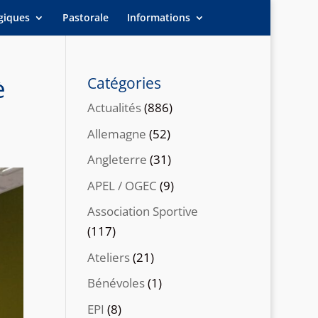
giques
Pastorale
Informations
è
Catégories
Actualités
(886)
Allemagne
(52)
Angleterre
(31)
APEL / OGEC
(9)
Association Sportive
(117)
Ateliers
(21)
Bénévoles
(1)
EPI
(8)