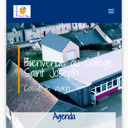
Lecteur
vidéo
Bienvenue au Collège
Saint Joseph
Cossé le vivien
Agenda