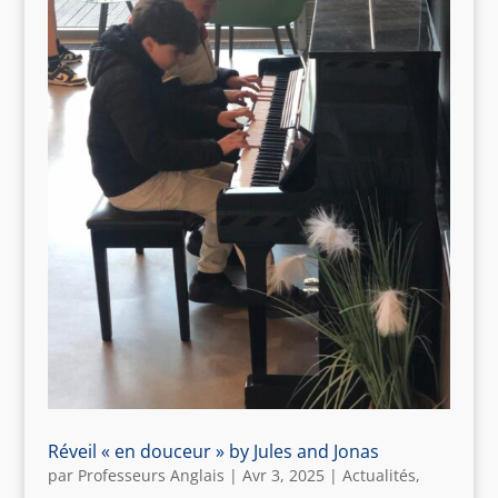
Réveil « en douceur » by Jules and Jonas
par
Professeurs Anglais
|
Avr 3, 2025
|
Actualités
,