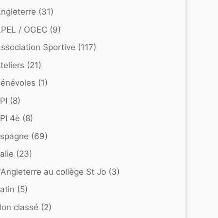
ngleterre
(31)
APEL / OGEC
(9)
ssociation Sportive
(117)
teliers
(21)
énévoles
(1)
PI
(8)
PI 4è
(8)
Espagne
(69)
talie
(23)
'Angleterre au collège St Jo
(3)
atin
(5)
on classé
(2)