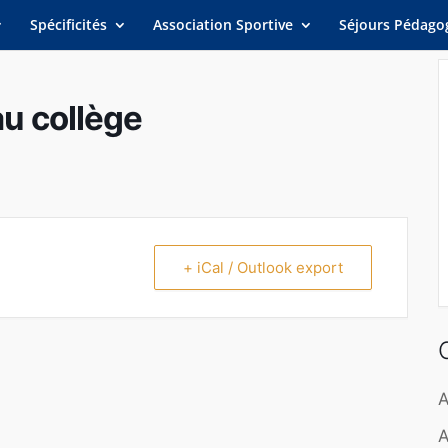
Spécificités
Association Sportive
Séjours Pédago
au collège
+ iCal / Outlook export
A
A