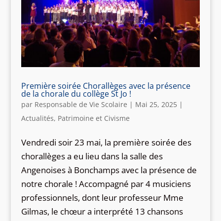
Première soirée Chorallèges avec la présence
de la chorale du collège St Jo !
par
Responsable de Vie Scolaire
|
Mai 25, 2025
|
Actualités
,
Patrimoine et Civisme
Vendredi soir 23 mai, la première soirée des
chorallèges a eu lieu dans la salle des
Angenoises à Bonchamps avec la présence de
notre chorale ! Accompagné par 4 musiciens
professionnels, dont leur professeur Mme
Gilmas, le chœur a interprété 13 chansons