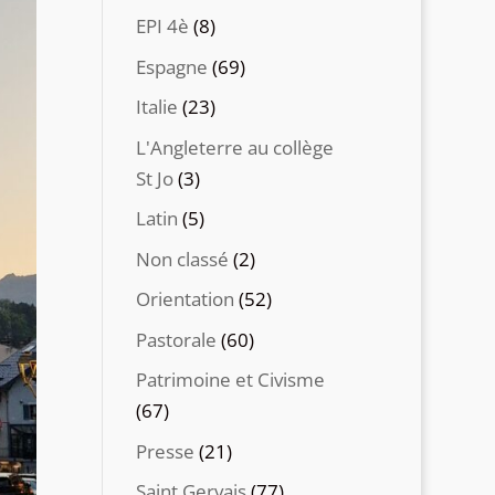
EPI 4è
(8)
Espagne
(69)
Italie
(23)
L'Angleterre au collège
St Jo
(3)
Latin
(5)
Non classé
(2)
Orientation
(52)
Pastorale
(60)
Patrimoine et Civisme
(67)
Presse
(21)
Saint Gervais
(77)