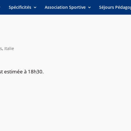
Spécificités
Association Sportive
Séjours Pédago
és
,
Italie
est estimée à 18h30.