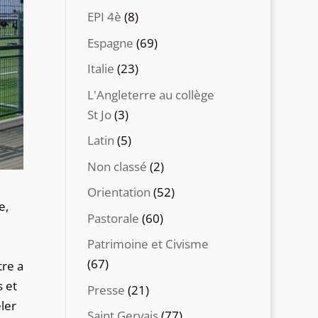
EPI 4è
(8)
Espagne
(69)
Italie
(23)
L'Angleterre au collège
St Jo
(3)
Latin
(5)
Non classé
(2)
Orientation
(52)
e,
Pastorale
(60)
Patrimoine et Civisme
(67)
tre a
 et
Presse
(21)
ler
Saint Gervais
(77)