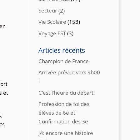
Secteur
(2)
Vie Scolaire
(153)
 en
Voyage EST
(3)
Articles récents
Champion de France
Arrivée prévue vers 9h00
!
fort
C’est l’heure du départ!
e et
Profession de foi des
élèves de 6e et
s
,
Confirmation des 3e
ts
J4: encore une histoire