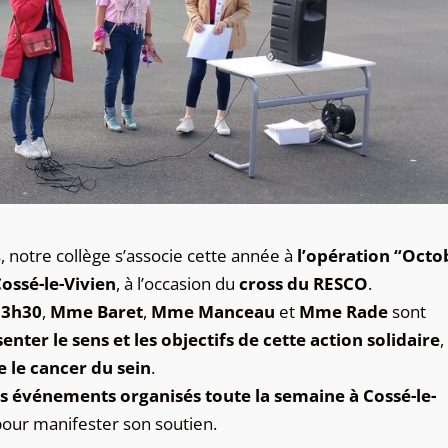
 notre collège s’associe cette année à
l’opération “Octo
ossé-le-Vivien
, à l’occasion du
cross du RESCO
.
13h30
,
Mme Baret
,
Mme Manceau
et
Mme Rade
sont
enter le sens et les objectifs de cette action solidaire
,
e le cancer du sein
.
ts événements organisés toute la semaine à Cossé-le-
pour manifester son soutien.