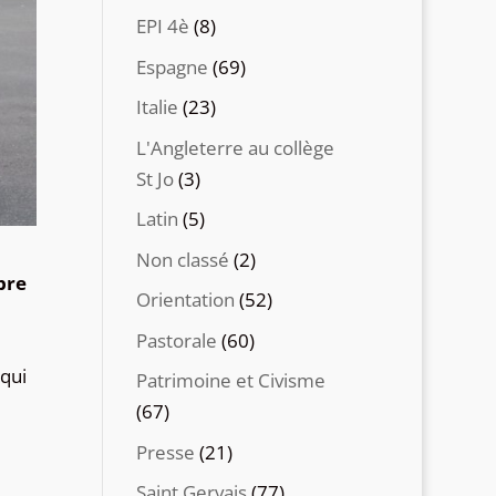
EPI 4è
(8)
Espagne
(69)
Italie
(23)
L'Angleterre au collège
St Jo
(3)
Latin
(5)
Non classé
(2)
bre
Orientation
(52)
Pastorale
(60)
 qui
Patrimoine et Civisme
(67)
Presse
(21)
Saint Gervais
(77)