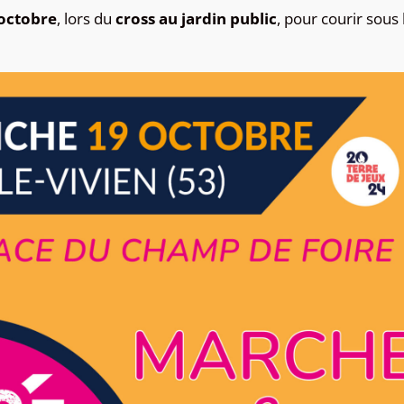
 octobre
, lors du
cross au jardin public
, pour courir sous 