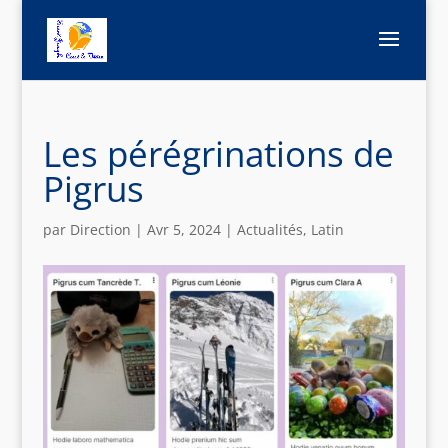
Les pérégrinations de
Pigrus
par
Direction
|
Avr 5, 2024
|
Actualités
,
Latin